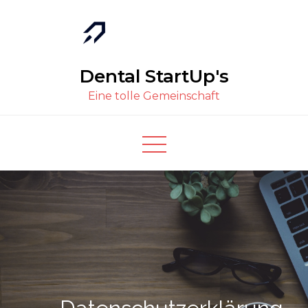
Skip
to
content
Dental StartUp's
Eine tolle Gemeinschaft