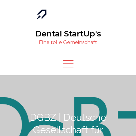
Skip
to
content
Dental StartUp's
Eine tolle Gemeinschaft
DGBZ | Deutsche
Gesellschaft für