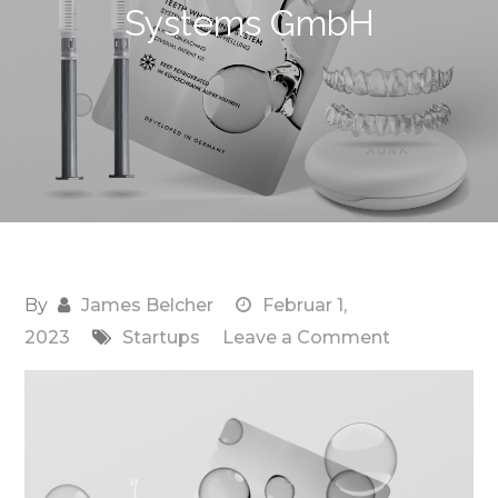
Systems GmbH
By
James Belcher
Februar 1,
on
2023
Startups
Leave a Comment
Aura
Dental
Systems
GmbH